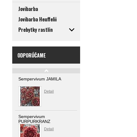
Jovibarba
Jovibarba Heuffelii
Prebytky rastlín
ODPORÚČAME
Sempervivum JAMILA
Detail
Sempervivum
PURPURKRANZ
Detail