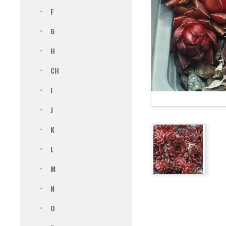
F
G
H
CH
I
J
K
L
M
N
O