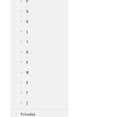
P
Q
R
S
T
U
V
W
X
Y
Z
Prírodné