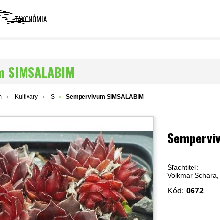
TAXONÓMIA
m SIMSALABIM
m
Kultivary
S
Sempervivum SIMSALABIM
Sempervi
Šľachtiteľ:
Volkmar Schara,
Kód:
0672