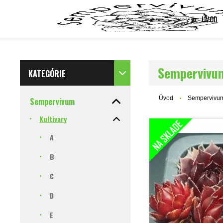
ÚVOD
Sempervivu
KATEGÓRIE
Úvod
Sempervivu
Sempervivum
Kultivary
A
B
C
D
E