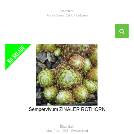
Šľachtiteľ:
André Smits, 1988 - Belgium
Sempervivum ZINALER ROTHORN
Šľachtiteľ:
Max Frei, 1978 - Switzerland