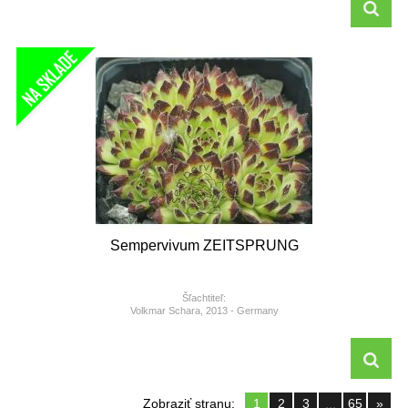
Sempervivum ZEITSPRUNG
Šľachtiteľ:
Volkmar Schara, 2013 - Germany
Zobraziť stranu:
1
2
3
...
65
»