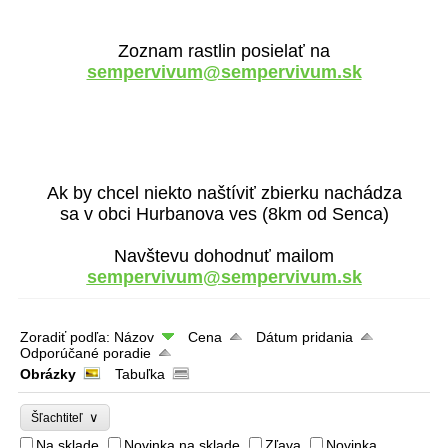
Zoznam rastlin posielať na
sempervivum@sempervivum.sk
Ak by chcel niekto naštíviť zbierku nachádza
sa v obci Hurbanova ves (8km od Senca)
Navštevu dohodnuť mailom
sempervivum@sempervivum.sk
Zoradiť podľa:
Názov
Cena
Dátum pridania
Odporúčané poradie
Obrázky
Tabuľka
∨
Šľachtiteľ
Na sklade
Novinka na sklade
Zľava
Novinka