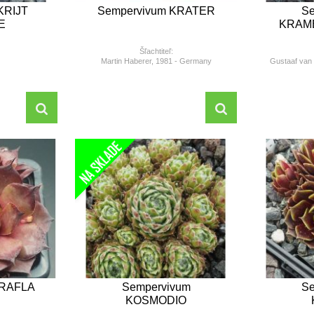
KRIJT
Sempervivum KRATER
Se
E
KRAM
Šľachtiteľ:
Martin Haberer, 1981 - Germany
Gustaaf van 
KRAFLA
Sempervivum
Se
KOSMODIO