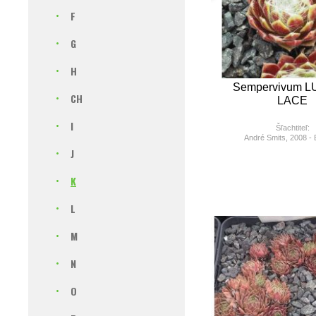
F
G
H
Sempervivum 
CH
LACE
I
Šľachtiteľ:
André Smits, 2008 - 
J
K
L
M
N
O