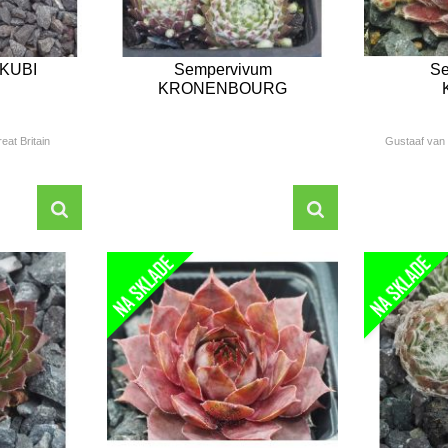
 KUBI
Sempervivum
Se
KRONENBOURG
eat Britain
Gustaaf van 