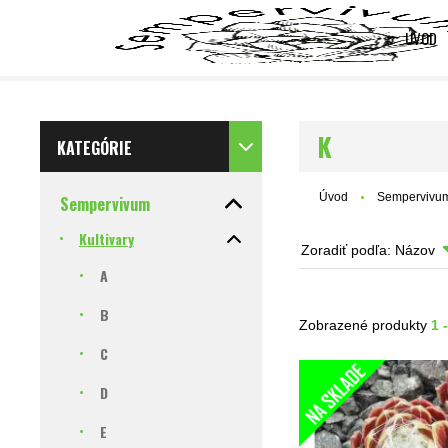
ÚVOD
K
KATEGÓRIE
Úvod
Sempervivu
Sempervivum
Kultivary
Zoradiť podľa:
Názov
A
B
Zobrazené produkty
1 
C
D
E