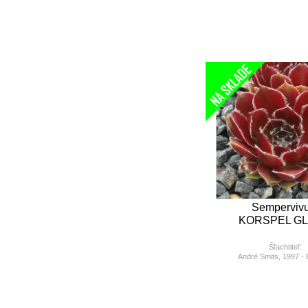
Semperviv
KORSPEL G
Šľachtiteľ:
André Smits, 1997 - 