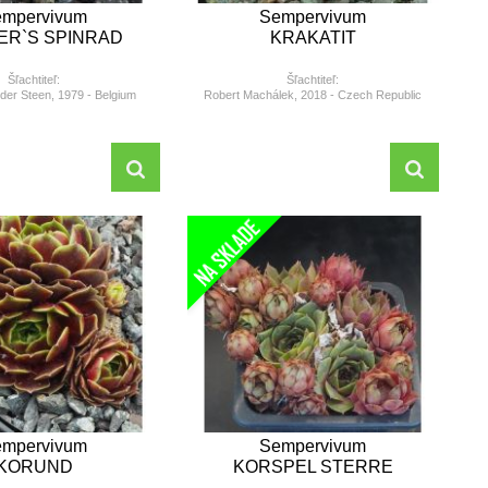
mpervivum
Sempervivum
ER`S SPINRAD
KRAKATIT
Šľachtiteľ:
Šľachtiteľ:
der Steen, 1979 - Belgium
Robert Machálek, 2018 - Czech Republic
mpervivum
Sempervivum
KORUND
KORSPEL STERRE