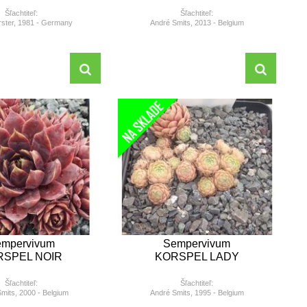
Šľachtiteľ:
Šľachtiteľ:
rster, 1981 - Germany
André Smits, 2013 - Belgium
mpervivum
Sempervivum
RSPEL NOIR
KORSPEL LADY
Šľachtiteľ:
Šľachtiteľ:
mits, 2000 - Belgium
André Smits, 1995 - Belgium