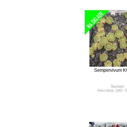
Sempervivum K
Šľachtiteľ:
Heinz Klose, 1983 -