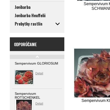
Sempervivum 
Jovibarba
SCHWAN
Jovibarba Heuffelii
Prebytky rastlín
ODPORÚČAME
Sempervivum GLORIOSUM
Detail
Sempervivum
ROTSCHENKEL
Sempervivum 
Detail