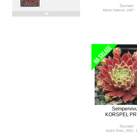
Šľachtiteľ:
Martin Haberer, 1987 
Sempervivum RICH AND
FRUITY
Detail
Semperviv
KORSPEL PR
Šľachtiteľ:
André Smits, 2001 - 