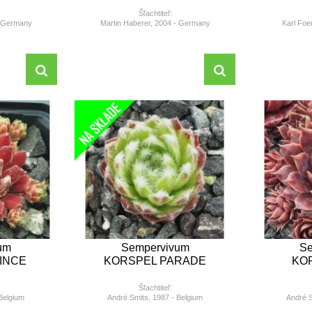
Šľachtiteľ:
- Germany
Martin Haberer, 2004 - Germany
Karl Foe
um
Sempervivum
Se
INCE
KORSPEL PARADE
KO
Šľachtiteľ:
Belgium
André Smits, 1987 - Belgium
André S