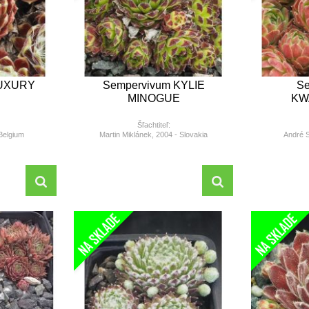
LUXURY
Sempervivum KYLIE
Se
MINOGUE
KW
Šľachtiteľ:
Belgium
Martin Miklánek, 2004 - Slovakia
André S