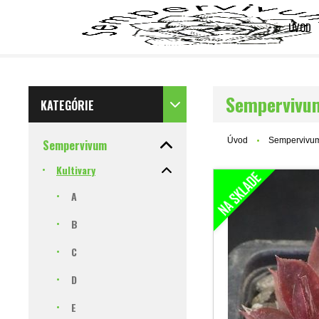
ÚVOD
Sempervivu
KATEGÓRIE
Úvod
Sempervivu
Sempervivum
Kultivary
A
B
C
D
E