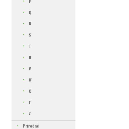
P
Q
R
S
T
U
V
W
X
Y
Z
Prírodné