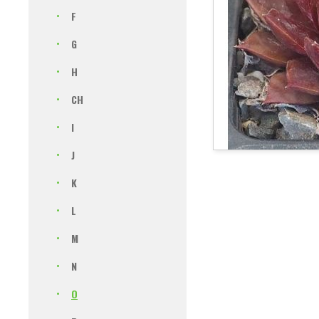
F
G
H
CH
I
J
K
L
M
N
O