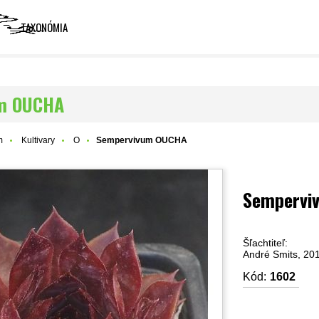
TAXONÓMIA
m OUCHA
m
Kultivary
O
Sempervivum OUCHA
Sempervi
Šľachtiteľ:
André Smits, 20
Kód:
1602