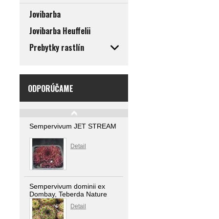
Jovibarba
Jovibarba Heuffelii
Prebytky rastlín
ODPORÚČAME
Sempervivum JET STREAM
Detail
Sempervivum dominii ex
Dombay, Teberda Nature
Reserve 1600 m n. m.,
Detail
Republic, Russia