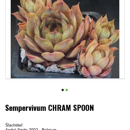
Sempervivum CHRAM SPOON
Šľachtiteľ:
André Smits,2002 - Belgium