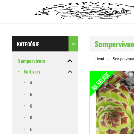
ÚVOD
Sempervivu
KATEGÓRIE
Úvod
Sempervivu
Sempervivum
Kultivary
A
B
C
D
E