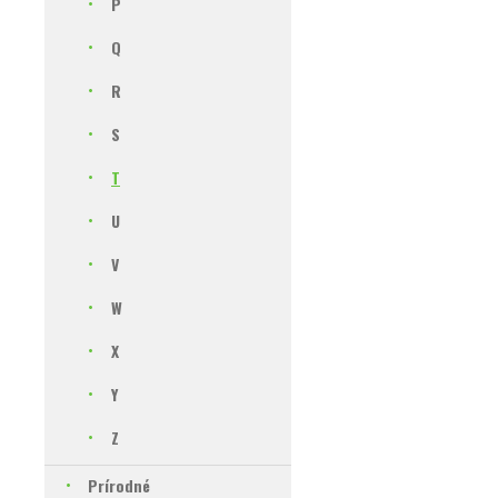
P
Q
R
S
T
U
V
W
X
Y
Z
Prírodné